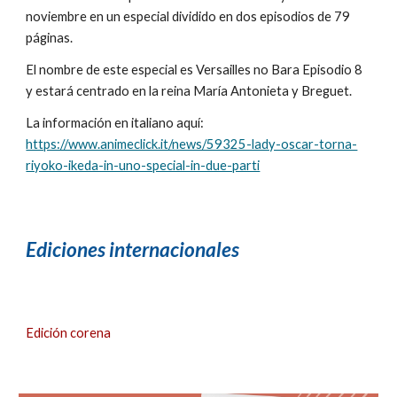
noviembre en un especial dividido en dos episodios de 79
páginas
.
El nombre de este especial es
Versailles no Bara Episodio 8
y estar
á centrado en la reina María Antonieta y
Breguet.
La información en italiano aquí
:
https://www.animeclick.it/news/59325-lady-oscar-torna-
riyoko-ikeda-in-uno-special-in-due-parti
Ediciones i
nternacionales
Edición corena