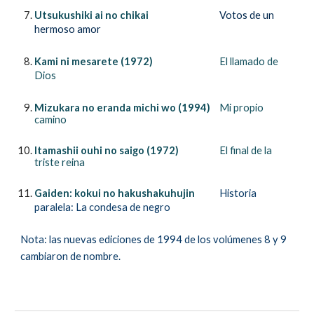
Utsukushiki ai no chikai
Votos de un
hermoso amor
Kami ni mesarete (1972)
El llamado de
Dios
Mizukara no eranda michi wo (1994)
Mi pr
o
pio
camino
Itamashii ouhi no saigo (1972)
El final de la
triste reina
Gaiden: kokui no hakushakuhujin
H
is
toria
para
lela
: La condesa de negro
Nota
: las nuevas ediciones de 1994 de los vol
ú
menes 8 y
9
cambiaron de nombre
.