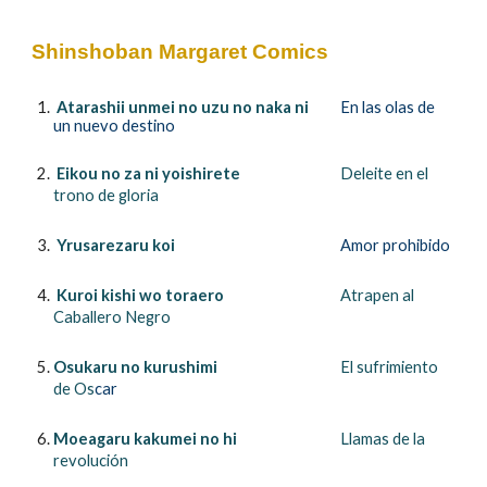
Shinshoban Margaret Comics
Atarashii unmei no uzu no naka ni
En las olas de
un nuevo destino
Eikou no za ni yoishirete
Deleite en el
trono de gloria
Yrusarezaru koi
Amor prohibido
Kuroi kishi wo toraero
Atrapen al
Caballero
Negro
Osukaru no kurushimi
El sufrimiento
de Os
car
Moeagaru kakumei no hi
Llamas de la
revolución