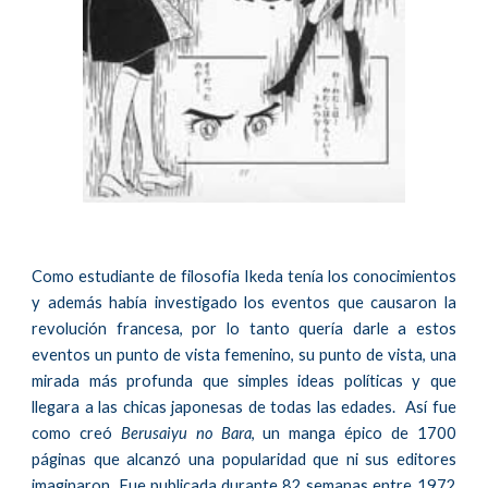
Como estudiante de filosofia
Ikeda ten
í
a los conocimientos
y adem
á
s
h
ab
í
a investigado los eventos que causaron
la
revolución francesa, por lo tanto quería darle a estos
eventos un punto de vista femenino, su punto de vista, una
mirada más profunda que simples ideas políticas y que
llegara a las chicas japonesas de todas las edades. Así fue
como creó
Berusaiyu no Bara
, un manga
é
pico de 1700
páginas
que alcanzó una popularidad que ni sus editores
imaginaron
. Fue publicada durante 82 semanas entre 1972