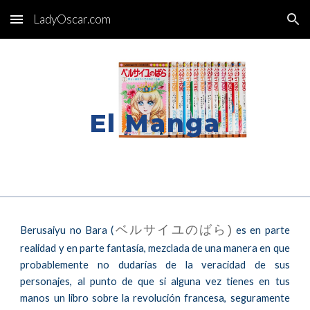
LadyOscar.com
Skip to main content
Skip to navigation
El
Manga
ベルサイユのばら)
Berusaiyu no Bara (
es en p
arte
realidad y en parte fantasía
, mezclada de una manera en que
proba
blemente no dudarías de la veracidad de sus
personajes
, al punto de que si alguna vez tienes en tus
manos un libro sobre la revoluci
ó
n francesa, seguramente