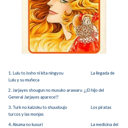
1. Lulu to issho ni kita ningyou
La llegada de
Lulu y su muñeca
2. Jarjayes shougun no musuko arawaru
¿
¡El hijo del
General Jarjayes aparece!?
3. Turk no kaizoku to shuudoujo
Los piratas
turcos y las monjas
4. Akuma no kusuri
La medicina del